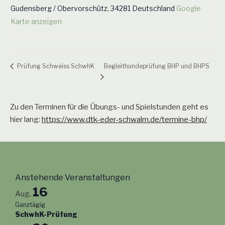
Gudensberg / Obervorschütz
,
34281
Deutschland
Google
Karte anzeigen
Begleithundeprüfung BHP und BHPS
Prüfung Schweiss SchwhK
Zu den Terminen für die Übungs- und Spielstunden geht es
hier lang:
https://www.dtk-eder-schwalm.de/termine-bhp/
Anstehende Veranstaltungen
16
Aug.
Ganztägig
SchwhK-Prüfung