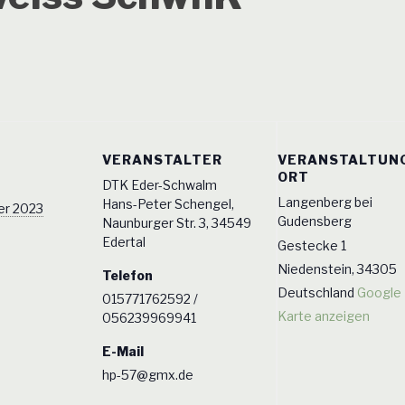
VERANSTALTER
VERANSTALTUN
ORT
DTK Eder-Schwalm
Langenberg bei
Hans-Peter Schengel,
er 2023
Gudensberg
Naunburger Str. 3, 34549
Edertal
Gestecke 1
0
Niedenstein
,
34305
Telefon
Deutschland
Google
015771762592 /
Karte anzeigen
056239969941
E-Mail
hp-57@gmx.de