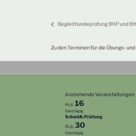
Begleithundeprüfung BHP und B
Zu den Terminen für die Übungs- und 
Anstehende Veranstaltungen
16
Aug.
Ganztägig
SchwhK-Prüfung
30
Aug.
Ganztägig