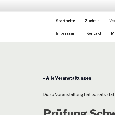
Zum
Inhalt
DTK EDER
springen
Startseite
Zucht
Ve
Deutscher Teckel Klub Eder-
Impressum
Kontakt
Mi
« Alle Veranstaltungen
Diese Veranstaltung hat bereits sta
Prüfung Sch