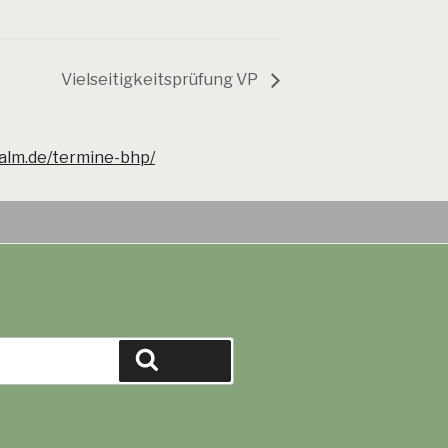
Vielseitigkeitsprüfung VP
alm.de/termine-bhp/
Suchen