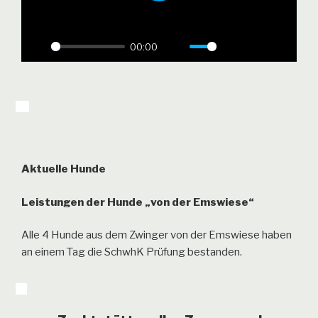
l
a
00:00
y
P
M
S
P
E
l
u
e
I
n
a
t
t
P
t
y
e
t
e
i
r
n
f
g
u
Aktuelle Hunde
s
l
Leistungen der Hunde „von der Emswiese“
l
s
Alle 4 Hunde aus dem Zwinger von der Emswiese haben
c
an einem Tag die SchwhK Prüfung bestanden.
r
e
e
n