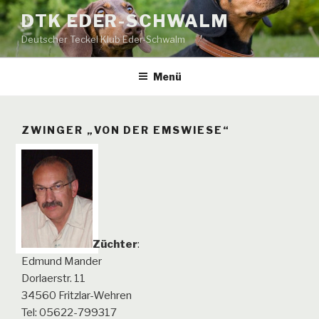
Zum
DTK EDER-SCHWALM
Inhalt
Deutscher Teckel Klub Eder-Schwalm
springen
Menü
ZWINGER „VON DER EMSWIESE“
Züchter
:
Edmund Mander
Dorlaerstr. 11
34560 Fritzlar-Wehren
Tel: 05622-799317