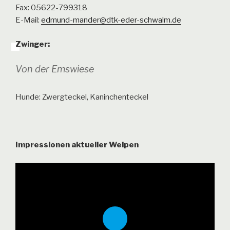
Fax: 05622-799318
E-Mail:
edmund-mander@dtk-eder-schwalm.de
Zwinger:
Von der Emswiese
Hunde: Zwergteckel, Kaninchenteckel
Impressionen aktueller Welpen
P