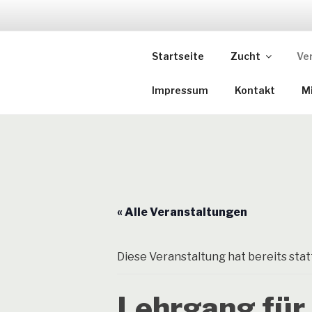
Zum
Inhalt
DTK EDER
springen
Startseite
Zucht
Ve
Deutscher Teckel Klub Eder-
Impressum
Kontakt
Mi
« Alle Veranstaltungen
Diese Veranstaltung hat bereits sta
Lehrgang fü