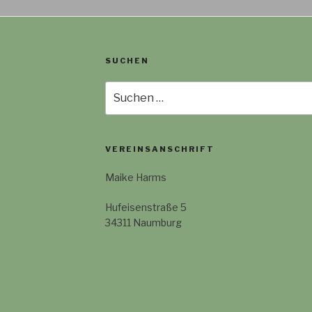
SUCHEN
Suche
nach:
VEREINSANSCHRIFT
Maike Harms
Hufeisenstraße 5
34311 Naumburg