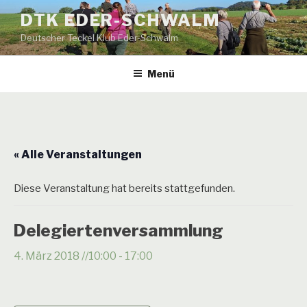
Zum
DTK EDER-SCHWALM
Inhalt
Deutscher Teckel Klub Eder-Schwalm
springen
Menü
« Alle Veranstaltungen
Diese Veranstaltung hat bereits stattgefunden.
Delegiertenversammlung
4. März 2018 //10:00
-
17:00