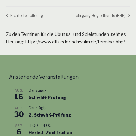
Richterfortbildung
Lehrgang Begleithunde (BHP)
Zu den Terminen für die Übungs- und Spielstunden geht es
hier lang:
https://www.dtk-eder-schwalm.de/termine-bhp/
Anstehende Veranstaltungen
Ganztägig
AUG.
16
SchwhK-Prüfung
Ganztägig
AUG.
30
2. SchwhK-Prüfung
11:00
-
14:00
SEP.
6
Herbst-Zuchtschau