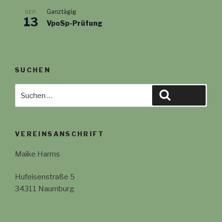
Ganztägig
SEP.
13
VpoSp-Prüfung
Kalender Anzeigen
SUCHEN
Suche
Suchen
nach:
VEREINSANSCHRIFT
Maike Harms
Hufeisenstraße 5
34311 Naumburg